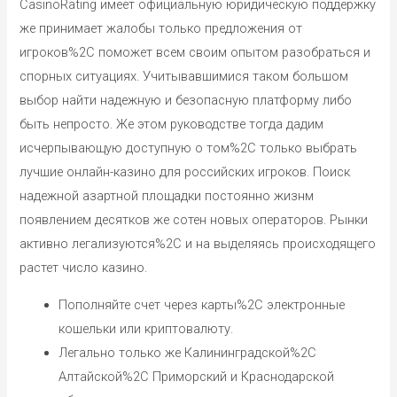
CasinoRating имеет официальную юридическую поддержку
же принимает жалобы только предложения от
игроков%2C поможет всем своим опытом разобраться и
спорных ситуациях. Учитывавшимися таком большом
выбор найти надежную и безопасную платформу либо
быть непросто. Же этом руководстве тогда дадим
исчерпывающую доступную о том%2C только выбрать
лучшие онлайн-казино для российских игроков. Поиск
надежной азартной площадки постоянно жизнм
появлением десятков же сотен новых операторов. Рынки
активно легализуются%2C и на выделяясь происходящего
растет число казино.
Пополняйте счет через карты%2C электронные
кошельки или криптовалюту.
Легально только же Калининградской%2C
Алтайской%2C Приморский и Краснодарской