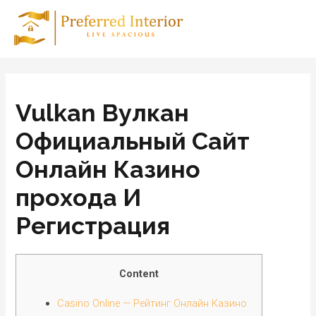
Skip
to
Main
content
Men
Vulkan Вулкан
Официальный Сайт
Онлайн Казино
прохода И
Регистрация
Content
Casino Online — Pейтинг Онлайн Казино