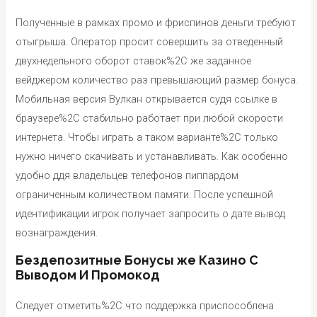
Полученные в рамках промо и фриспинов деньги требуют
отыгрыша. Оператор просит совершить за отведенный
двухнедельного оборот ставок%2C же заданное
вейджером количество раз превышающий размер бонуса.
Мобильная версия Вулкан открывается судя ссылке в
браузере%2C стабильно работает при любой скорости
интернета. Чтобы играть а таком варианте%2C только
нужно ничего скачивать и устанавливать. Как особенно
удобно ддя владельцев телефонов пиппардом
ограниченным количеством памяти. После успешной
идентификации игрок получает запросить о дате вывод
вознаграждения.
Бездепозитные Бонусы же Казино С
Выводом И Промокод
Следует отметить%2C что поддержка приспособлена