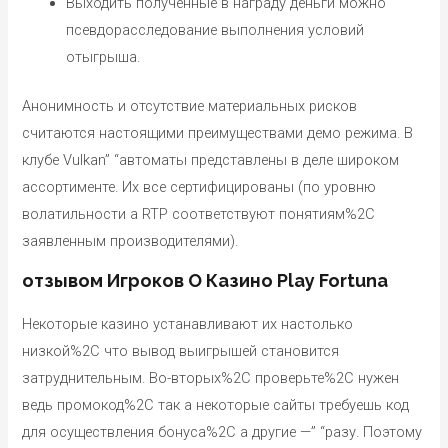
Выходить полученные в награду деньги можно
псевдорасследование выполнения условий
отыгрыша.
Анонимность и отсутствие материальных рисков
считаются настоящими преимуществами демо режима. В
клубе Vulkan” “автоматы представлены в деле широком
ассортименте. Их все сертифицированы (по уровню
волатильности а RTP соответствуют понятиям%2C
заявленным производителями).
отзывом Игроков О Казино Play Fortuna
Некоторые казино устанавливают их настолько
низкой%2C что вывод выигрышей становится
затруднительным. Во-вторых%2C проверьте%2C нужен
ведь промокод%2C так а некоторые сайты требуешь код
для осуществления бонуса%2C а другие —” “разу. Поэтому