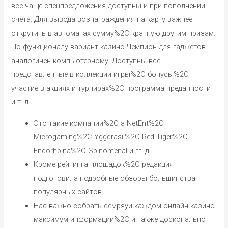
все чаще спецпредложения доступны и при пополнении
счета. Для вывода вознаграждения на карту важнее
открутить в автоматах сумму%2C кратную другим призам.
По функционалу вариант казино Чемпион для гаджетов
аналогичен компьютерному. Доступны все
представленные в коллекции игры%2C бонусы%2C
участие в акциях и турнирах%2C программа преданности
и т. л.
Это такие компании%2C а NetEnt%2C
Microgaming%2C Yggdrasil%2C Red Tiger%2C
Endorhpina%2C Spinomenal и гг. д.
Кроме рейтинга площадок%2C редакция
подготовила подробные обзоры большинства
популярных сайтов.
Нас важно собрать семряуи каждом онлайн казино
максимум информации%2C и также досконально