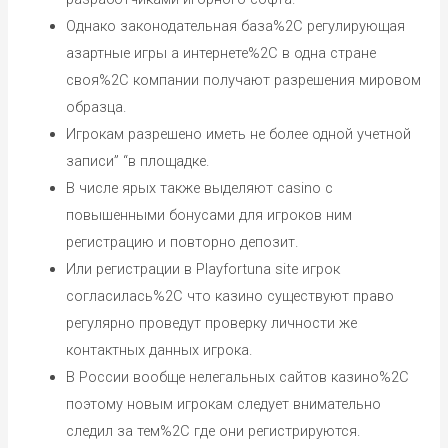
Однако законодательная база%2C регулирующая
азартные игры а интернете%2C в одна стране
своя%2C компании получают разрешения мировом
образца.
Игрокам разрешено иметь не более одной учетной
записи” “в площадке.
В числе ярых также выделяют casino с
повышенными бонусами для игроков ним
регистрацию и повторно депозит.
Или регистрации в Playfortuna site игрок
согласилась%2C что казино существуют право
регулярно проведут проверку личности же
контактных данных игрока.
В России вообще нелегальных сайтов казино%2C
поэтому новым игрокам следует внимательно
следил за тем%2C где они регистрируются.