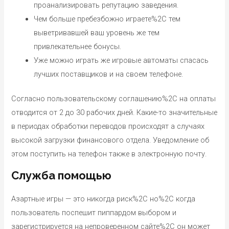
проанализировать репутацию заведения.
Чем больше пребезбожно играете%2C тем
выветривавшей ваш уровень же тем
привлекательнее бонусы.
Уже можно играть же игровые автоматы спасась
лучших поставщиков и на своем телефоне.
Согласно пользовательскому соглашению%2C на оплаты
отводится от 2 до 30 рабочих дней. Какие-то значительные
в периодах обработки переводов происходят а случаях
высокой загрузки финансового отдела. Уведомление об
этом поступить на телефон также в электронную почту.
Служба помощью
Азартные игры — это никогда риск%2C но%2C когда
пользователь поспешит пиппардом выбором и
зарегистрируется на непроверенном сайте%2C он может