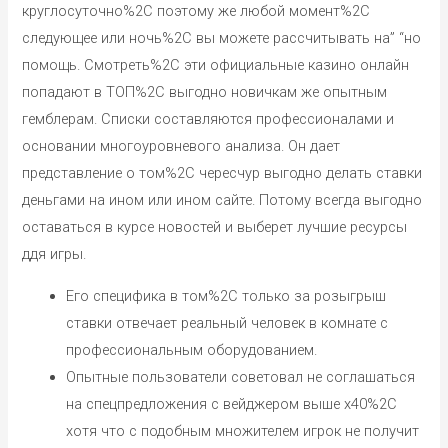
круглосуточно%2C поэтому же любой момент%2C
следующее или ночь%2C вы можете рассчитывать на” “но
помощь. Смотреть%2C эти официальные казино онлайн
попадают в ТОП%2C выгодно новичкам же опытным
гемблерам. Списки составляются профессионалами и
основании многоуровневого анализа. Он дает
представление о том%2C чересчур выгодно делать ставки
деньгами на ином или ином сайте. Потому всегда выгодно
оставаться в курсе новостей и выберет лучшие ресурсы
ддя игры.
Его специфика в том%2C только за розыгрыш
ставки отвечает реальный человек в комнате с
профессиональным оборудованием.
Опытные пользователи советовал не соглашаться
на спецпредложения с вейджером выше х40%2C
хотя что с подобным множителем игрок не получит