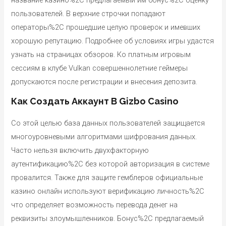
пользователей. В верхние строчки попадают
операторы%2C прошедшие целую проверок и имевших
хорошую репутацию. Подробнее об условиях игры удастся
узнать на страницах обзоров. Ко платным игровым
сессиям в клубе Vulkan совершеннолетние геймеры
допускаются после регистрации и внесения депозита.
Как Создать Аккаунт В Gizbo Casino
Со этой целью база данных пользователей защищается
многоуровневыми алгоритмами шифрования данных.
Часто нельзя включить двухфакторную
аутентификацию%2C без которой авторизация в системе
провалится. Также для защите гемблеров официальные
казино онлайн используют верификацию личность%2C
что определяет возможность перевода денег на
реквизиты злоумышленников. Бонус%2C предлагаемый