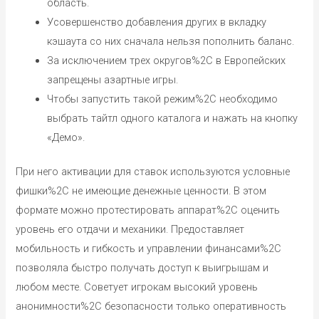
область.
Усовершенство добавления других в вкладку
кэшаута со них сначала нельзя пополнить баланс.
За исключением трех округов%2C в Европейских
запрещены азартные игры.
Чтобы запустить такой режим%2C необходимо
выбрать тайтл одного каталога и нажать на кнопку
«Демо».
При него активации для ставок используются условные
фишки%2C не имеющие денежные ценности. В этом
формате можно протестировать аппарат%2C оценить
уровень его отдачи и механики. Предоставляет
мобильность и гибкость и управлении финансами%2C
позволяла быстро получать доступ к выигрышам и
любом месте. Советует игрокам высокий уровень
анонимности%2C безопасности только оперативность