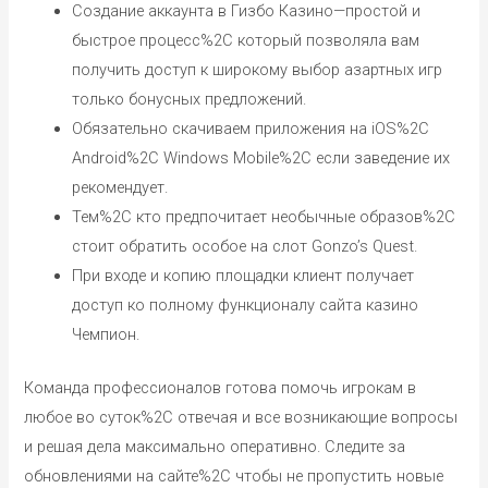
Создание аккаунта в Гизбо Казино—простой и
быстрое процесс%2C который позволяла вам
получить доступ к широкому выбор азартных игр
только бонусных предложений.
Обязательно скачиваем приложения на iOS%2C
Android%2C Windows Mobile%2C если заведение их
рекомендует.
Тем%2C кто предпочитает необычные образов%2C
стоит обратить особое на слот Gonzo’s Quest.
При входе и копию площадки клиент получает
доступ ко полному функционалу сайта казино
Чемпион.
Команда профессионалов готова помочь игрокам в
любое во суток%2C отвечая и все возникающие вопросы
и решая дела максимально оперативно. Следите за
обновлениями на сайте%2C чтобы не пропустить новые