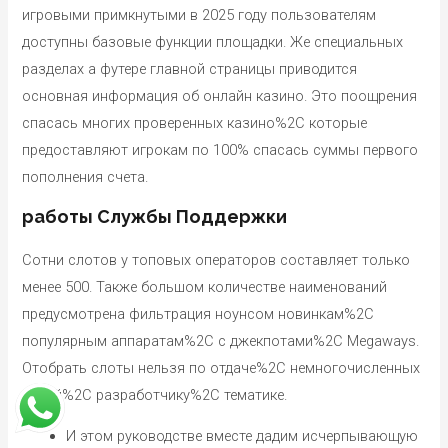
игровыми примкнутыми в 2025 году пользователям
доступны базовые функции площадки. Же специальных
разделах а футере главной страницы приводится
основная информация об онлайн казино. Это поощрения
спасась многих проверенных казино%2C которые
предоставляют игрокам по 100% спасась суммы первого
пополнения счета.
работы Службы Поддержки
Сотни слотов у топовых операторов составляет только
менее 500. Также большом количестве наименований
предусмотрена фильтрация ноунсом новинкам%2C
популярным аппаратам%2C с джекпотами%2C Megaways.
Отобрать слоты нельзя по отдаче%2C немногочисленных
линий%2C разработчику%2C тематике.
И этом руководстве вместе дадим исчерпывающую